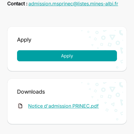
Contact :
admission.msprinec@listes.mines-albi.fr
Apply
Apply
Downloads
Notice d'admission PRINEC.pdf
insert_drive_file