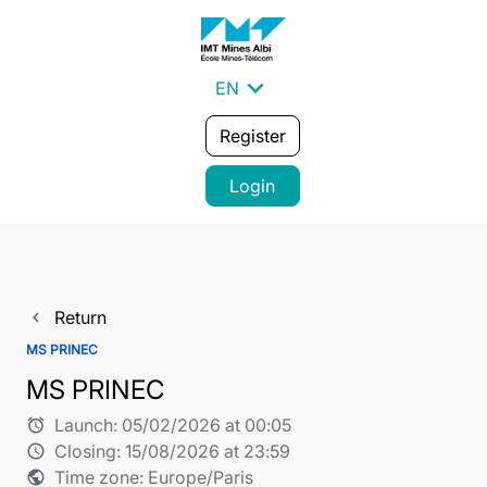
expand_more
EN
Register
Login
Return
navigate_before
MS PRINEC
MS PRINEC
Launch:
05/02/2026 at 00:05
alarm
Closing:
15/08/2026 at 23:59
schedule
Time zone: Europe/Paris
public