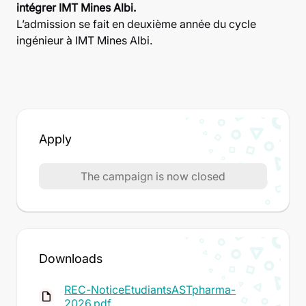
intégrer IMT Mines Albi.
L’admission se fait en deuxième année du cycle
ingénieur à IMT Mines Albi.
Apply
The campaign is now closed
Downloads
REC-NoticeEtudiantsASTpharma-
insert_drive_file
2026.pdf